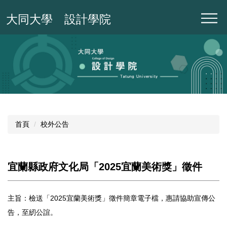
跳
大同大學 設計學院
到
主
要
內
容
區
首頁
校外公告
宜蘭縣政府文化局「2025宜蘭美術獎」徵件
主旨：檢送「2025宜蘭美術獎」徵件簡章電子檔，惠請協助宣傳公
告，至紉公誼。