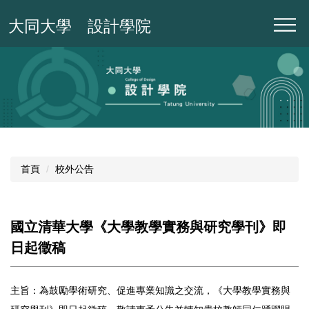
跳
大同大學 設計學院
到
主
要
內
容
區
首頁
校外公告
國立清華大學《大學教學實務與研究學刊》即
日起徵稿
主旨：為鼓勵學術研究、促進專業知識之交流，《大學教學實務與